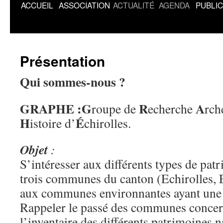
ACCUEIL
ASSOCIATION
ACTUALITÉ
AGENDA
PUBLI
Présentation
Qui sommes-nous ?
GRAPHE :G
R
A
roupe de
echerche
rch
H
É
istoire d’
chirolles.
Objet
:
S’intéresser aux différents types de patr
trois communes du canton (Echirolles, 
aux communes environnantes ayant une
Rappeler le passé des communes concer
l’inventaire des différents patrimoines 